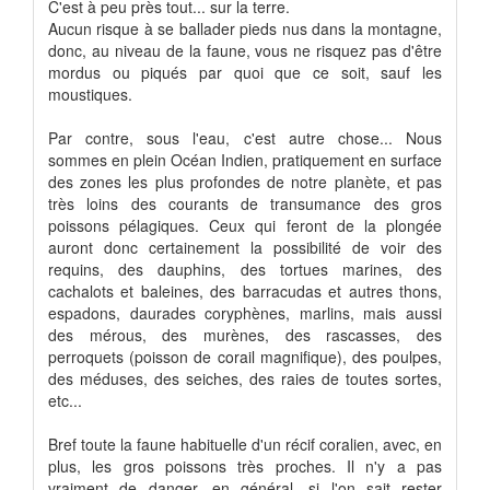
C'est à peu près tout... sur la terre.
Aucun risque à se ballader pieds nus dans la montagne,
donc, au niveau de la faune, vous ne risquez pas d'être
mordus ou piqués par quoi que ce soit, sauf les
moustiques.
Par contre, sous l'eau, c'est autre chose... Nous
sommes en plein Océan Indien, pratiquement en surface
des zones les plus profondes de notre planète, et pas
très loins des courants de transumance des gros
poissons pélagiques. Ceux qui feront de la plongée
auront donc certainement la possibilité de voir des
requins, des dauphins, des tortues marines, des
cachalots et baleines, des barracudas et autres thons,
espadons, daurades coryphènes, marlins, mais aussi
des mérous, des murènes, des rascasses, des
perroquets (poisson de corail magnifique), des poulpes,
des méduses, des seiches, des raies de toutes sortes,
etc...
Bref toute la faune habituelle d'un récif coralien, avec, en
plus, les gros poissons très proches. Il n'y a pas
vraiment de danger, en général, si l'on sait rester