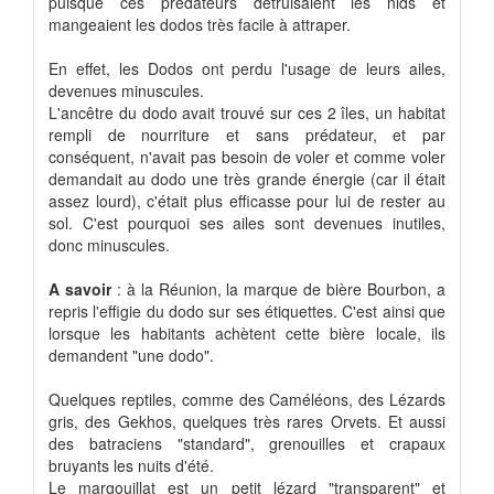
puisque ces prédateurs détruisaient les nids et
mangeaient les dodos très facile à attraper.
En effet, les Dodos ont perdu l'usage de leurs ailes,
devenues minuscules.
L'ancêtre du dodo avait trouvé sur ces 2 îles, un habitat
rempli de nourriture et sans prédateur, et par
conséquent, n'avait pas besoin de voler et comme voler
demandait au dodo une très grande énergie (car il était
assez lourd), c'était plus efficasse pour lui de rester au
sol. C'est pourquoi ses ailes sont devenues inutiles,
donc minuscules.
A savoir
: à la Réunion, la marque de bière Bourbon, a
repris l'effigie du dodo sur ses étiquettes. C'est ainsi que
lorsque les habitants achètent cette bière locale, ils
demandent "une dodo".
Quelques reptiles, comme des Caméléons, des Lézards
gris, des Gekhos, quelques très rares Orvets. Et aussi
des batraciens "standard", grenouilles et crapaux
bruyants les nuits d'été.
Le margouillat est un petit lézard "transparent" et