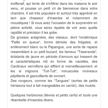
inoffensif, qui tente de s'infiltrer dans les maisons le soir
venu, et pousse un petit cri de bienvenue dans votre
chambre. Il est très populaire et surtout très apprécié en
tant que chasseur d'insectes et notamment de
moustiques ! Si vous avez l'occasion de le surprendre en
pleine activité, vous serez épatés de voir avec quelle
rapidité et précision il les gobe.
De grosses araignées, des oiseaux, dont l'endémique
"Paille en queue", forme dérivée des frégates, et
entièrement blanc ou le Papangue, une sorte de rapace
ressemblant à un petit buzard, les fameux "Tisserands",
éclatants de jaune en période d'amours qui tressent de
si caractéristiques nid en forme de nacelles, des
Cardinaux vermillons qui sifflent si merveilleusement, et
les si mignons "Tuit-Tuit", minuscules moineaux
pépillants et gazouillants de concert.
Des rongeurs, comme les "Tangues" (sortes de petits
hérissons tout à fait mangeables en carris!), des mulots.
Quelques herbivores (lièvres et petits cerfs) et toute une
ribambelle d'insectes divers.