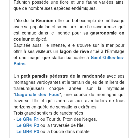
Réunion possède une flore et une faune variées ainsi
que de nombreuses espèces endémiques.
L'
île de la Réunion
offre un bel exemple de métissage
avec sa population et sa culture, une île savoureuse, qui
est connue dans le monde pour sa
gastronomie en
couleur
et épicé.
Baptisée aussi île intense, elle s'ouvre sur la mer pour
offrir à ses visiteurs un
lagon de rêve
situé à l'Ermitage
et une magnifique station balnéaire à
Saint-Gilles-les-
Bains
.
Un
petit paradis pédestre de la randonnée
avec ses
montagnes verdoyantes et le terrain de jeu de milliers de
traileurs(euses) chaque année sur la mythique
"
Diagonale des Fous
", une course de montagne qui
traverse l'île et qui s’adresse aux aventuriers de tous
horizons en quête de sensations extrêmes.
Trois grand sentiers de randonnées :
-
Le GR® R1
ou Tour du Piton des Neiges,
-
Le GR® R2
ou la traversée de l'île,
-
Le GR® R3
ou la boucle dans mafate