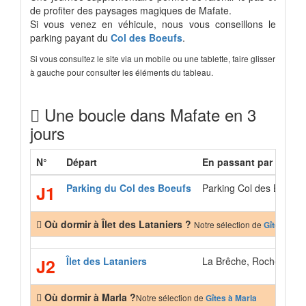
de profiter des paysages magiques de Mafate.
Si vous venez en véhicule, nous vous conseillons le
parking payant du
Col des Boeufs
.
Si vous consultez le site via un mobile ou une tablette, faire glisser
à gauche pour consulter les éléments du tableau.
Une boucle dans Mafate en 3
jours
N°
Départ
En passant par
J1
Parking du Col des Boeufs
Parking Col des Boeufs, 
Où dormir à Îlet des Lataniers ?
Notre sélection de
Gîtes à Île
J2
Îlet des Lataniers
La Brêche, Roche Plate
Où dormir à Marla ?
Notre sélection de
Gîtes à Marla