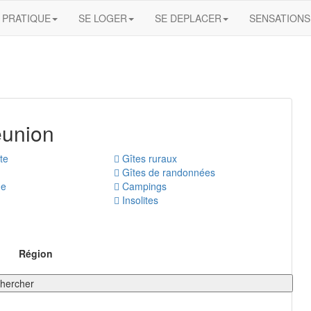
PRATIQUE
SE LOGER
SE DEPLACER
SENSATIONS
éunion
te
Gîtes ruraux
Gîtes de randonnées
ge
Campings
Insolites
Région
hercher