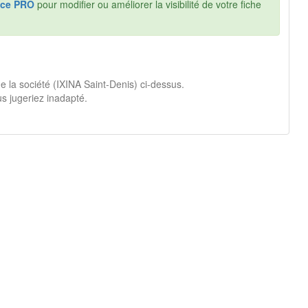
ce PRO
pour modifier ou améliorer la visibilité de votre fiche
e la société (IXINA Saint-Denis) ci-dessus.
s jugeriez inadapté.