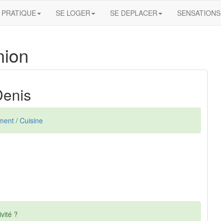
PRATIQUE
SE LOGER
SE DEPLACER
SENSATIONS
nion
Denis
ment
/
Cuisine
vité ?