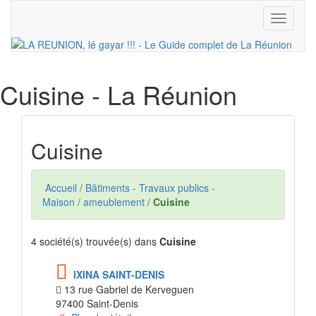
Toggle
navigati
Cuisine
- La Réunion
Cuisine
Accueil
/
Bâtiments - Travaux publics -
Maison
/
ameublement
/
Cuisine
4 société(s) trouvée(s) dans
Cuisine
IXINA SAINT-DENIS
13 rue Gabriel de Kerveguen
97400 Saint-Denis