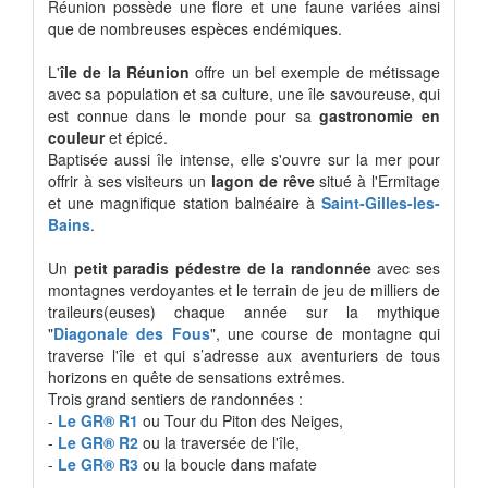
Réunion possède une flore et une faune variées ainsi
que de nombreuses espèces endémiques.
L'
île de la Réunion
offre un bel exemple de métissage
avec sa population et sa culture, une île savoureuse, qui
est connue dans le monde pour sa
gastronomie en
couleur
et épicé.
Baptisée aussi île intense, elle s'ouvre sur la mer pour
offrir à ses visiteurs un
lagon de rêve
situé à l'Ermitage
et une magnifique station balnéaire à
Saint-Gilles-les-
Bains
.
Un
petit paradis pédestre de la randonnée
avec ses
montagnes verdoyantes et le terrain de jeu de milliers de
traileurs(euses) chaque année sur la mythique
"
Diagonale des Fous
", une course de montagne qui
traverse l'île et qui s’adresse aux aventuriers de tous
horizons en quête de sensations extrêmes.
Trois grand sentiers de randonnées :
-
Le GR® R1
ou Tour du Piton des Neiges,
-
Le GR® R2
ou la traversée de l'île,
-
Le GR® R3
ou la boucle dans mafate