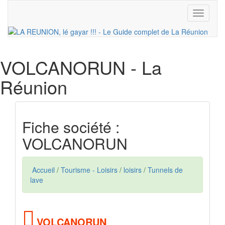
Toggle
navigati
VOLCANORUN
- La
Réunion
Fiche société :
VOLCANORUN
Accueil
/
Tourisme - Loisirs
/
loisirs
/
Tunnels de
lave
VOLCANORUN