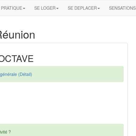
PRATIQUE
SE LOGER
SE DEPLACER
SENSATIONS
Réunion
 OCTAVE
générale (Détail)
vité ?