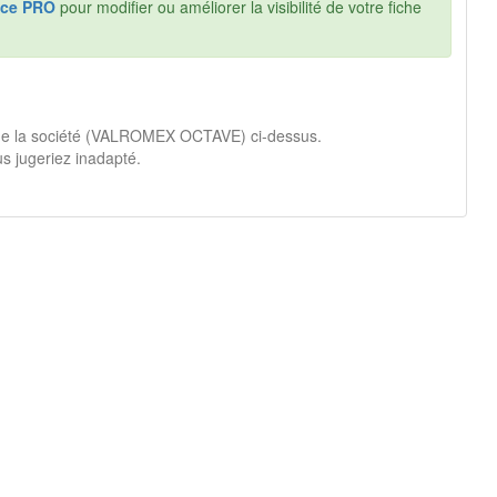
ce PRO
pour modifier ou améliorer la visibilité de votre fiche
é de la société (VALROMEX OCTAVE) ci-dessus.
s jugeriez inadapté.