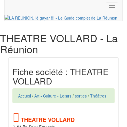
Toggle
navigati
THEATRE VOLLARD
- La
Réunion
Fiche société : THEATRE
VOLLARD
Accueil
/
Art - Culture - Loisirs
/
sorties
/
Théâtres
THEATRE VOLLARD
51 Bd Saint-François