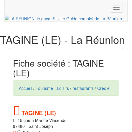
Toggle
navigati
TAGINE (LE)
- La Réunion
Fiche société : TAGINE
(LE)
Accueil
/
Tourisme - Loisirs
/
restaurants
/
Créole
TAGINE (LE)
15 chem Marine Vincendo
97480 - Saint-Joseph