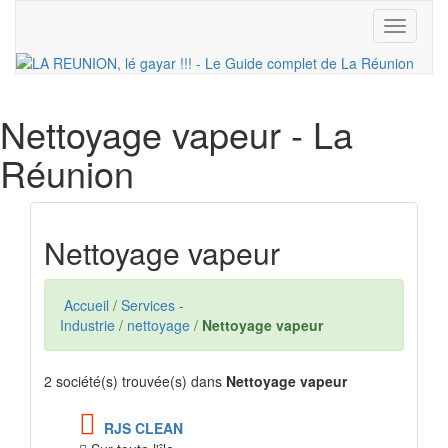
Toggle
navigati
Nettoyage vapeur
- La
Réunion
Nettoyage vapeur
Accueil
/
Services -
Industrie
/
nettoyage
/
Nettoyage vapeur
2 société(s) trouvée(s) dans
Nettoyage vapeur
RJS CLEAN