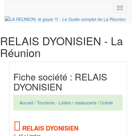
Toggle
navigati
RELAIS DYONISIEN
- La
Réunion
Fiche société : RELAIS
DYONISIEN
Accueil
/
Tourisme - Loisirs
/
restaurants
/
Créole
RELAIS DYONISIEN
43 r Limites