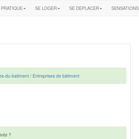
PRATIQUE
SE LOGER
SE DEPLACER
SENSATIONS
ses-du-batiment
/
Entreprises de bâtiment
vité ?