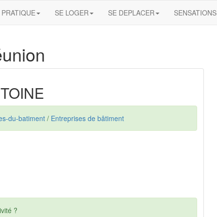
PRATIQUE
SE LOGER
SE DEPLACER
SENSATIONS
éunion
NTOINE
ses-du-batiment
/
Entreprises de bâtiment
vité ?