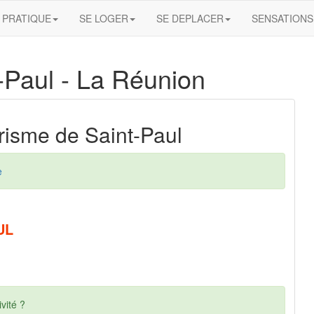
PRATIQUE
SE LOGER
SE DEPLACER
SENSATIONS
-Paul
- La Réunion
urisme de Saint-Paul
e
UL
vité ?