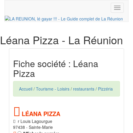
Toggle
navigati
Léana Pizza
- La Réunion
Fiche société : Léana
Pizza
Accueil
/
Tourisme - Loisirs
/
restaurants
/
Pizzéria
LÉANA PIZZA
r Louis Lagourgue
97438 - Sainte-Marie