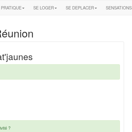
PRATIQUE
SE LOGER
SE DEPLACER
SENSATIONS
Réunion
at'jaunes
vité ?