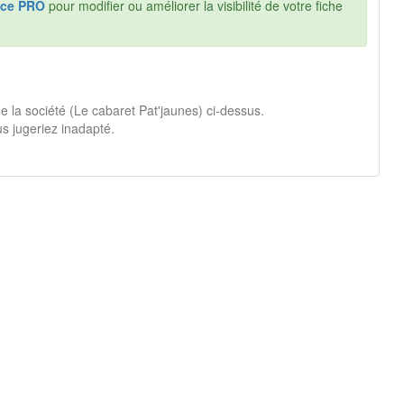
ce PRO
pour modifier ou améliorer la visibilité de votre fiche
e la société (Le cabaret Pat'jaunes) ci-dessus.
s jugeriez inadapté.