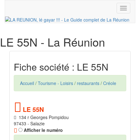
Toggle
navigati
LE 55N
- La Réunion
Fiche société : LE 55N
Accueil
/
Tourisme - Loisirs
/
restaurants
/
Créole
LE 55N
134 r Georges Pompidou
97433 - Salazie
Afficher le numéro