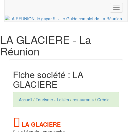
Toggle
navigati
LA GLACIERE
- La
Réunion
Fiche société : LA
GLACIERE
Accueil
/
Tourisme - Loisirs
/
restaurants
/
Créole
LA GLACIERE
1 r Léon de Lepervanche