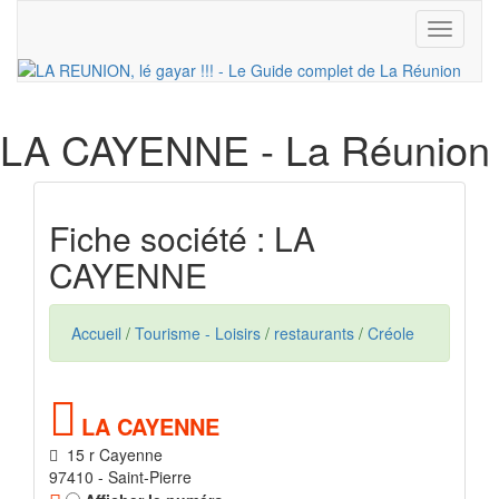
Toggle
navigati
LA CAYENNE
- La Réunion
Fiche société : LA
CAYENNE
Accueil
/
Tourisme - Loisirs
/
restaurants
/
Créole
LA CAYENNE
15 r Cayenne
97410 - Saint-Pierre