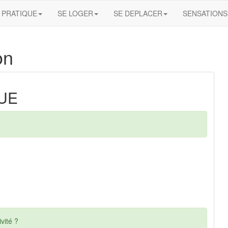
PRATIQUE
SE LOGER
SE DEPLACER
SENSATIONS
on
GUE
vité ?