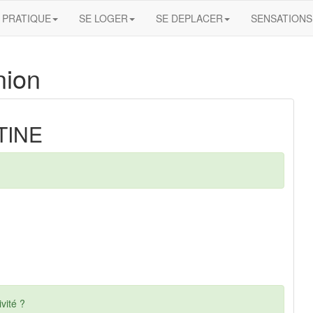
PRATIQUE
SE LOGER
SE DEPLACER
SENSATIONS
nion
TINE
vité ?