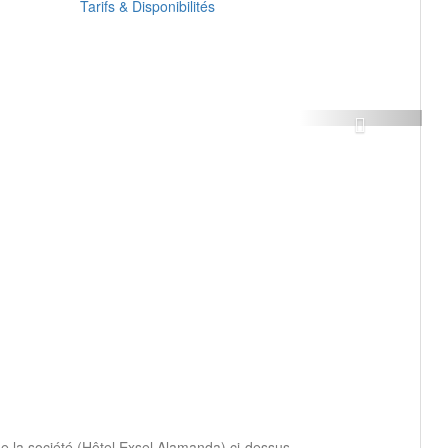
Tarifs & Disponibilités
Next
de la société (Hôtel Exsel Alamanda) ci-dessus.