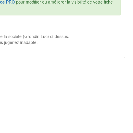
ce PRO
pour modifier ou améliorer la visibilité de votre fiche
de la société (Grondin Luc) ci-dessus.
s jugeriez inadapté.