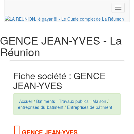
Toggle
navigati
GENCE JEAN-YVES
- La
Réunion
Fiche société : GENCE
JEAN-YVES
Accueil
/
Bâtiments - Travaux publics - Maison
/
entreprises-du-batiment
/
Entreprises de bâtiment
GENCE JEAN-YVES