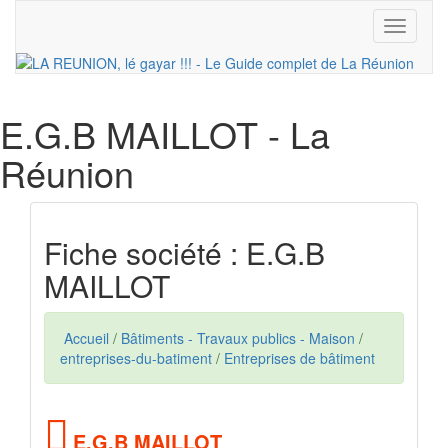
Toggle
navigati
E.G.B MAILLOT
- La
Réunion
Fiche société : E.G.B
MAILLOT
Accueil
/
Bâtiments - Travaux publics - Maison
/
entreprises-du-batiment
/
Entreprises de bâtiment
E.G.B MAILLOT