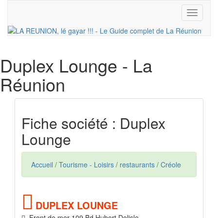
Toggle
navigati
Duplex Lounge
- La
Réunion
Fiche société : Duplex
Lounge
Accueil
/
Tourisme - Loisirs
/
restaurants
/
Créole
DUPLEX LOUNGE
Front de mer 109 Bd Hubert Delisle