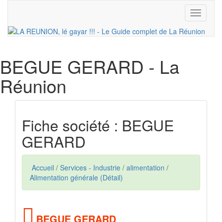
Toggle
navigati
BEGUE GERARD
- La
Réunion
Fiche société : BEGUE
GERARD
Accueil
/
Services - Industrie
/
alimentation
/
Alimentation générale (Détail)
BEGUE GERARD