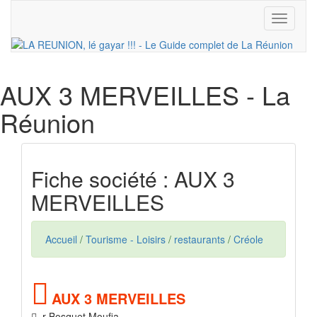
Toggle
navigati
AUX 3 MERVEILLES
- La
Réunion
Fiche société : AUX 3
MERVEILLES
Accueil
/
Tourisme - Loisirs
/
restaurants
/
Créole
AUX 3 MERVEILLES
r Bosquet Moufia