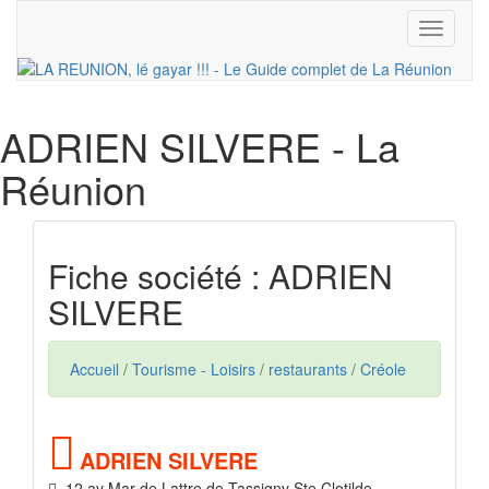
Toggle
navigati
ADRIEN SILVERE
- La
Réunion
Fiche société : ADRIEN
SILVERE
Accueil
/
Tourisme - Loisirs
/
restaurants
/
Créole
ADRIEN SILVERE
12 av Mar de Lattre de Tassigny Ste Clotilde