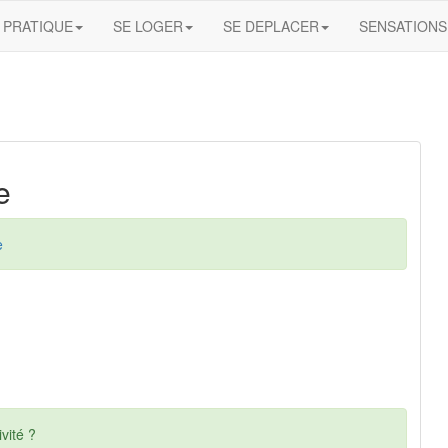
PRATIQUE
SE LOGER
SE DEPLACER
SENSATIONS
e
e
vité ?