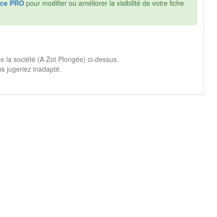
ce PRO
pour modifier ou améliorer la visibilité de votre fiche
de la société (A Zot Plongée) ci-dessus.
s jugeriez inadapté.