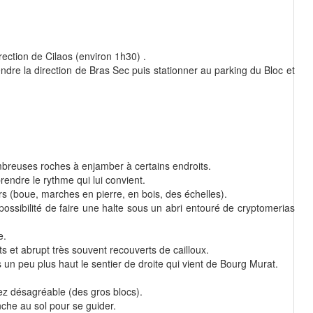
rection de Cilaos (environ 1h30) .
rendre la direction de Bras Sec puis stationner au parking du Bloc et
mbreuses roches à enjamber à certains endroits.
endre le rythme qui lui convient.
rs (boue, marches en pierre, en bois, des échelles).
ossibilité de faire une halte sous un abri entouré de cryptomerias
e.
s et abrupt très souvent recouverts de cailloux.
s un peu plus haut le sentier de droite qui vient de Bourg Murat.
ez désagréable (des gros blocs).
anche au sol pour se guider.