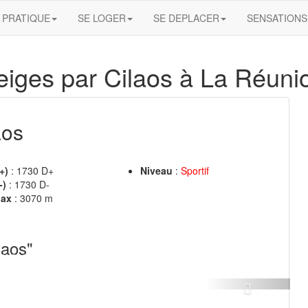
PRATIQUE
SE LOGER
SE DEPLACER
SENSATIONS
eiges par Cilaos à La Réuni
aos
+)
: 1730 D+
Niveau
:
Sportif
-)
: 1730 D-
Max
: 3070 m
laos"
Next